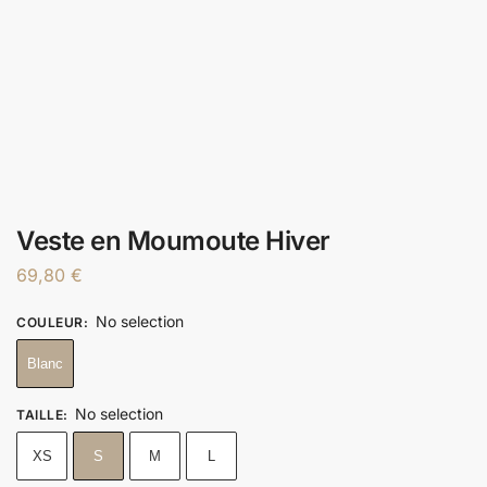
Veste en Moumoute Hiver
69,80
€
No selection
COULEUR
:
Blanc
No selection
TAILLE
:
XS
S
M
L